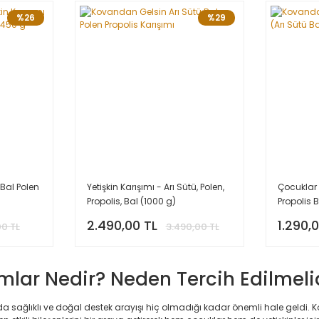
%26
%29
 Bal Polen
Yetişkin Karışımı - Arı Sütü, Polen,
Çocuklar 
Propolis, Bal (1000 g)
Propolis 
2.490,00 TL
1.290,
00 TL
3.490,00 TL
mlar Nedir? Neden Tercih Edilmeli
ağlıklı ve doğal destek arayışı hiç olmadığı kadar önemli hale geldi. K