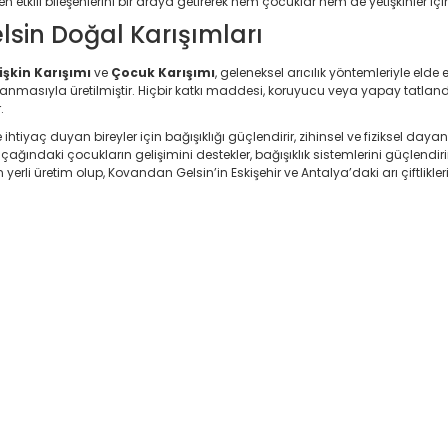
n en etkili bileşenlerini bir araya getirerek hem çocuklar hem de yetişkinler iç
sin Doğal Karışımları
işkin Karışımı
ve
Çocuk Karışımı
, geleneksel arıcılık yöntemleriyle elde
masıyla üretilmiştir. Hiçbir katkı maddesi, koruyucu veya yapay tatlandırı
.
 ihtiyaç duyan bireyler için bağışıklığı güçlendirir, zihinsel ve fiziksel day
ğındaki çocukların gelişimini destekler, bağışıklık sistemlerini güçlendiri
erli üretim olup, Kovandan Gelsin’in Eskişehir ve Antalya’daki arı çiftlikler