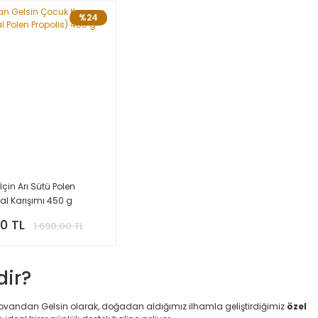
%24
İçin Arı Sütü Polen
Bal Karışımı 450 g
00 TL
1.690,00 TL
dir?
ovandan Gelsin olarak, doğadan aldığımız ilhamla geliştirdiğimiz
özel