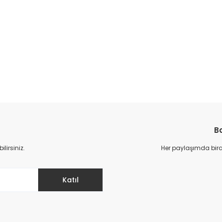
Ba
irsiniz.
Her paylaşımda biraz
Katıl