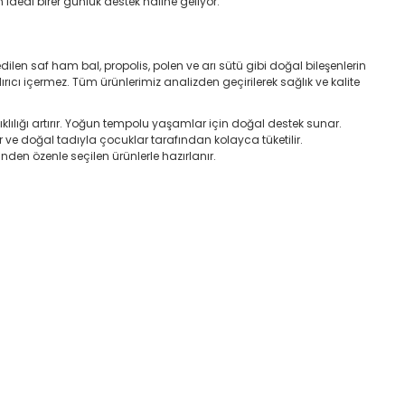
in ideal birer günlük destek haline geliyor.
 edilen saf ham bal, propolis, polen ve arı sütü gibi doğal bileşenlerin
cı içermez. Tüm ürünlerimiz analizden geçirilerek sağlık ve kalite
anıklılığı artırır. Yoğun tempolu yaşamlar için doğal destek sunar.
r ve doğal tadıyla çocuklar tarafından kolayca tüketilir.
inden özenle seçilen ürünlerle hazırlanır.