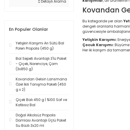
karışımlar
, arı ürünlerini
Detaylı Arama
Kovandan Gel
Bu kategoride yer alan
Yet
dengeli oranlarla harmanlan
En Populer Olanlar
güvencesiyle ambalajlanır
Yetişkin Karışımı:
Enerjiye
Yetişkin Karışımı Arı Sütü Bal
Çocuk Karışımı:
Büyüme ça
Polen Propolis (450 g)
Her iki karışım da tamamen y
Bal Sepeti Avantajlı 3'lü Paket
- Çiçek, Narenciye, Çam
(3x850 g)
Kovandan Gelsin Lansmana
Özel İkili Tanışma Paketi (450
g x 2)
Çiçek Balı 450 g | %100 Saf ve
Katkısız Bal
Doğal Alkolsüz Propolis
Damlası Avantajlı Üçlü Paket
Su Bazlı 3x20 ml