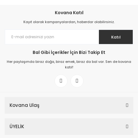
%26
Kovana Katıl
Kayıt olarak kampanyalardan, haberdar olabilirsiniz.
Katıl
Yetişkin Karışımı Arı Sütü Bal Polen Propolis (450 g)
Bal Gibi İçerikler İçin Bizi Takip Et
1.390,00 TL
Her paylaşımda biraz doğa, biraz emek, biraz da bal var. Sen de kovana
1.890,00 TL
katıl!
YENİ GELDİ 🐝
%17
Yetişkin Karışımı Arı Sütü Bal Polen Propolis (450 g)
Kovana Ulaş
1.390,00 TL
ÜYELİK
1.890,00 TL
%29