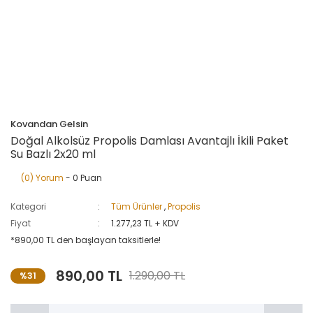
Kovandan Gelsin
Doğal Alkolsüz Propolis Damlası Avantajlı İkili Paket
Su Bazlı 2x20 ml
(0) Yorum
- 0 Puan
Kategori
Tüm Ürünler
,
Propolis
Fiyat
1.277,23 TL + KDV
*890,00 TL den başlayan taksitlerle!
890,00 TL
1.290,00 TL
%31