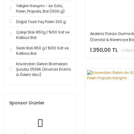
Yetişkin Karışımı - Arı Sütü,
Polen, Propolis, Bal (1000 g)
Doğal Taze Yaş Polen 200 g
Çakşır Balı 850g | %100 Saf ve
Akdeniz Florası Gurme İki
Katkısız Bal
(Sandal & Narenciye Bal
x 2)
Sedir Balı 850 g | %100 Saf ve
1.350,00 TL
1.780,
Katkısız Bal
Kovandan Gelsin Bromelain
Şurubu 250ML (Ananas Enzimi
& Ödem Atıcı)
Sponsor Ürünler