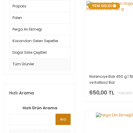
YENİ GELDİ 🐝
Propolis
Polen
Perga Arı Ekmeği
Kovandan Gelen Sepetler
Doğal Sirke Çeşitleri
Tüm Ürünler
Narenciye Balı 450 g | %
ve Katkısız Bal
650,00 TL
Hızlı Arama
790,00 
Hızlı Ürün Arama
Ara