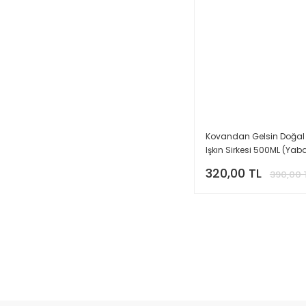
Kovandan Gelsin Doğal
Işkın Sirkesi 500ML (Yaba
Özlü)
320,00 TL
390,00 