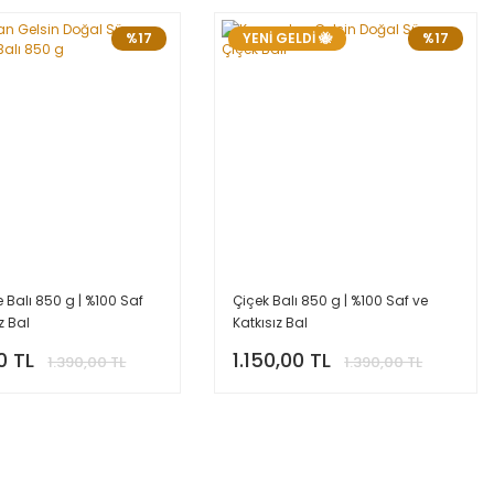
%17
YENİ GELDİ 🐝
%17
 Balı 850 g | %100 Saf
Çiçek Balı 850 g | %100 Saf ve
z Bal
Katkısız Bal
0 TL
1.150,00 TL
1.390,00 TL
1.390,00 TL