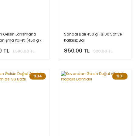
n Gelsin Lansmana
Sandal Balı 450 g | %100 Saf ve
 Tanışma Paketi (450 g x
Katkısız Bal
0 TL
850,00 TL
1.580,00 TL
990,00 TL
%34
%31