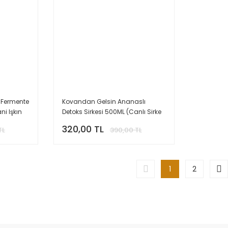
 Fermente
Kovandan Gelsin Ananaslı
ni Işkın
Detoks Sirkesi 500ML (Canlı Sirke
& Form Desteği)
320,00 TL
TL
390,00 TL
1
2