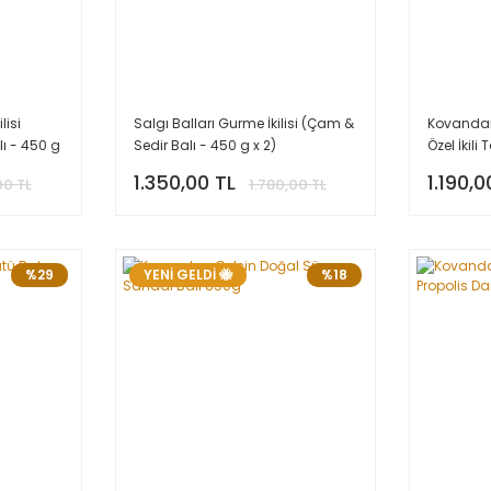
lisi
Salgı Balları Gurme İkilisi (Çam &
Kovanda
ı - 450 g
Sedir Balı - 450 g x 2)
Özel İkili
2)
1.350,00 TL
1.190,0
00 TL
1.780,00 TL
%29
YENİ GELDİ 🐝
%18