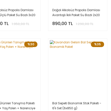
olsüz Propolis Damlası
Doğal Alkolsüz Propolis Damlası
 Üçlü Paket Su Bazlı 3x20
Avantajlı İkili Paket Su Bazlı 2x20
ml
00 TL
890,00 TL
1.950,00 TL
1.290,00 TL
%30
%35
 Ürünleri Tanışma Paketi
Bal Sepeti Ekonomik Stok Paketi -
 + Yaş Polen + Narenciye
6'lı Set (6x850 g)