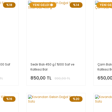
%18
YENİ GELDİ 🐝
%14
YENİ GE
100 Saf
Sedir Balı 450 g | %100 Saf ve
Çam Balı 
Katkısız Bal
Katkısız B
850,00 TL
650,00
TL
990,00 TL
%16
%20