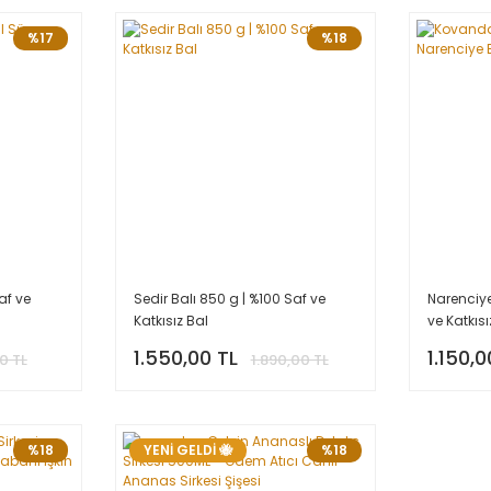
%17
%18
af ve
Sedir Balı 850 g | %100 Saf ve
Narenciye
Katkısız Bal
ve Katkısı
1.550,00 TL
1.150,0
0 TL
1.890,00 TL
%18
YENİ GELDİ 🐝
%18