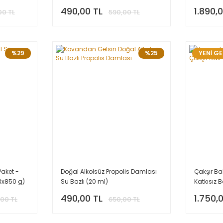
Balı)
490,00 TL
1.890,
00 TL
590,00 TL
%29
%25
YENİ GE
Paket -
Doğal Alkolsüz Propolis Damlası
Çakşır Ba
3x850 g)
Su Bazlı (20 ml)
Katkısız B
490,00 TL
1.750,
,00 TL
650,00 TL