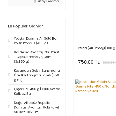
Detaylı Arama
En Populer Olanlar
Yetişkin Karışımı Arı Sütü Bal
Polen Propolis (450 g)
Perga (Arı Ekmeği) 100 g
Bal Sepeti Avantajlı 3'lü Paket
- Çiçek, Narenciye, Çam
750,00 TL
(3x850 g)
890,00 
Kovandan Gelsin Lansmana
Özel İkili Tanışma Paketi (450
g x 2)
Çiçek Balı 450 g | %100 Saf ve
Katkısız Bal
Doğal Alkolsüz Propolis
Damlası Avantajlı Üçlü Paket
Su Bazlı 3x20 ml