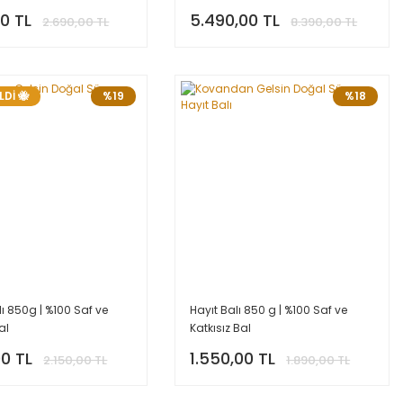
00 TL
5.490,00 TL
2.690,00 TL
8.390,00 TL
LDİ 🐝
%19
%18
lı 850g | %100 Saf ve
Hayıt Balı 850 g | %100 Saf ve
al
Katkısız Bal
00 TL
1.550,00 TL
2.150,00 TL
1.890,00 TL