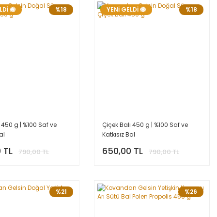
LDİ 🐝
%18
YENİ GELDİ 🐝
%18
450 g | %100 Saf ve
Çiçek Balı 450 g | %100 Saf ve
al
Katkısız Bal
 TL
650,00 TL
790,00 TL
790,00 TL
%21
%26