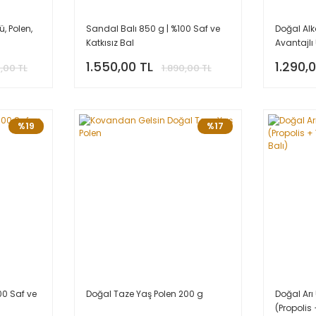
ü, Polen,
Sandal Balı 850 g | %100 Saf ve
Doğal Alk
Katkısız Bal
Avantajlı
ml
1.550,00 TL
1.290,
,00 TL
1.890,00 TL
%19
%17
00 Saf ve
Doğal Taze Yaş Polen 200 g
Doğal Arı
(Propolis