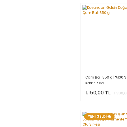
Çam Balı 850 g | %100 S
Katkısız Bal
1.150,00 TL
1.390,0
YENİ GELDİ 🐝